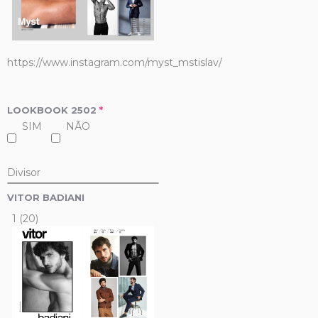
https://www.instagram.com/myst_mstislav/
LOOKBOOK 2502
*
SIM
NÃO
Divisor
VITOR BADIANI
1 (20)