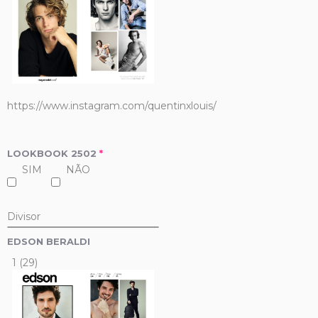
https://www.instagram.com/quentinxlouis/
LOOKBOOK 2502
*
SIM
NÃO
Divisor
EDSON BERALDI
1 (29)