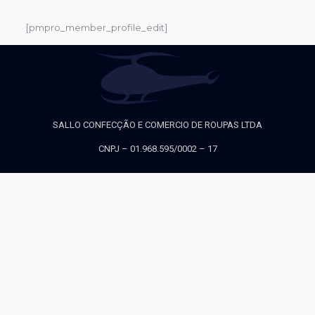
[pmpro_member_profile_edit]
SALLO CONFECÇÃO E COMERCIO DE ROUPAS LTDA
CNPJ – 01.968.595/0002 – 17