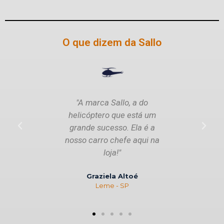
O que dizem da Sallo
"A marca Sallo, a do
"É um pro
helicóptero que está um
Minha ven
grande sucesso. Ela é a
dobrou, d
nosso carro chefe aqui na
loja!"
Ca
Graziela Altoé
Leme - SP