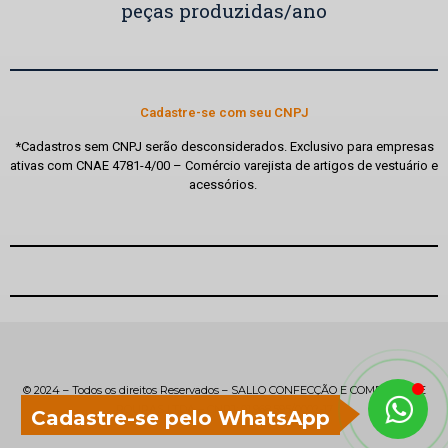
peças produzidas/ano
Cadastre-se com seu CNPJ
*Cadastros sem CNPJ serão desconsiderados. Exclusivo para empresas
ativas com CNAE 4781-4/00 – Comércio varejista de artigos de vestuário e
acessórios.
© 2024 – Todos os direitos Reservados – SALLO CONFECÇÃO E COMERCIO DE
ROUPAS LTDA – CNPJ: 01.968.595/0002-17
Cadastre-se pelo WhatsApp