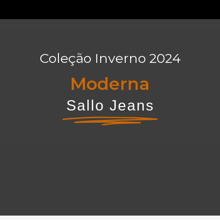
Coleção Inverno 2024
M
o
d
e
r
n
a
Sallo Jeans