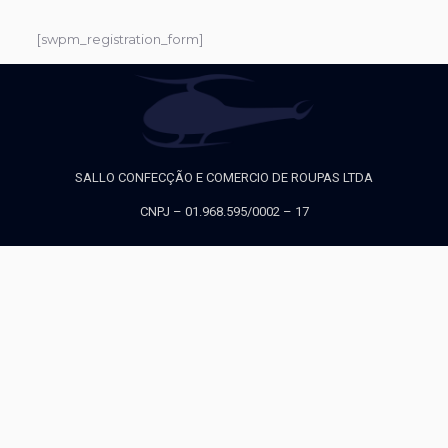
[swpm_registration_form]
SALLO CONFECÇÃO E COMERCIO DE ROUPAS LTDA
CNPJ – 01.968.595/0002 – 17