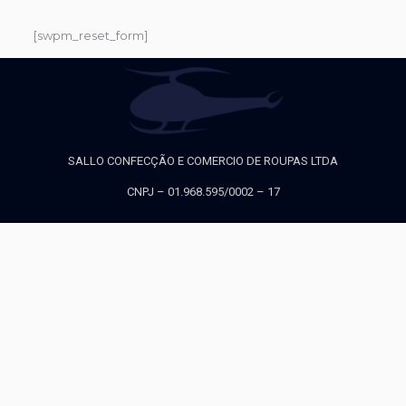
[swpm_reset_form]
SALLO CONFECÇÃO E COMERCIO DE ROUPAS LTDA
CNPJ – 01.968.595/0002 – 17