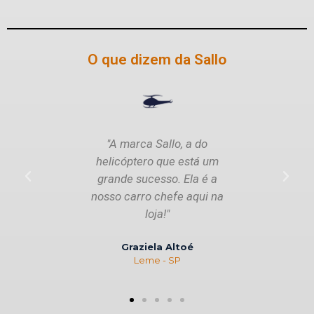
O que dizem da Sallo
"A marca Sallo, a do
"É um pro
helicóptero que está um
Minha ven
grande sucesso. Ela é a
dobrou, d
nosso carro chefe aqui na
loja!"
Ca
Graziela Altoé
Leme - SP