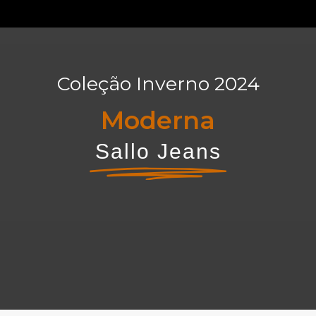
Coleção Inverno 2024
M
o
d
e
r
n
a
Sallo Jeans