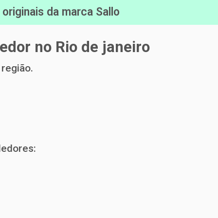
riginais da marca Sallo
edor no Rio de janeiro
região.
dedores: