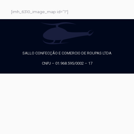
[imh_6310_image_map id=”1″]
SALLO CONFECÇÃO E COMERCIO DE ROUPAS LTDA
CNPJ – 01.968.595/0002 – 17