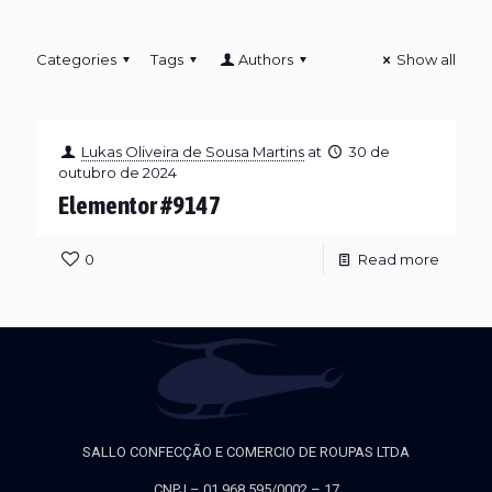
Categories
Tags
Authors
Show all
Lukas Oliveira de Sousa Martins
at
30 de
outubro de 2024
Elementor #9147
0
Read more
SALLO CONFECÇÃO E COMERCIO DE ROUPAS LTDA
CNPJ – 01.968.595/0002 – 17