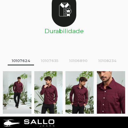
Durabilidade
10107624
10107635
10106890
10108234